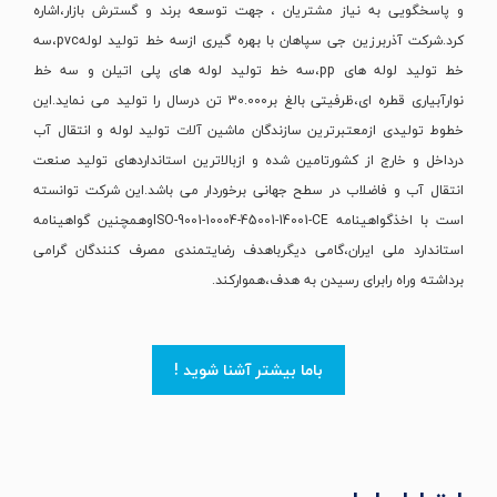
و پاسخگویی به نیاز مشتریان ، جهت توسعه برند و گسترش بازار،اشاره
کرد.شرکت آذربرزین جی سپاهان با بهره گیری ازسه خط تولید لولهpvc،سه
خط تولید لوله های pp،سه خط تولید لوله های پلی اتیلن و سه خط
نوارآبیاری قطره ای،ظرفیتی بالغ بر30.000 تن درسال را تولید می نماید.این
خطوط تولیدی ازمعتبرترین سازندگان ماشین آلات تولید لوله و انتقال آب
درداخل و خارج از کشورتامین شده و ازبالاترین استانداردهای تولید صنعت
انتقال آب و فاضلاب در سطح جهانی برخوردار می باشد.این شرکت توانسته
است با اخذگواهینامه ISO-9001-10004-45001-14001-CEوهمچنین گواهینامه
استاندارد ملی ایران،گامی دیگرباهدف رضایتمندی مصرف کنندگان گرامی
برداشته وراه رابرای رسیدن به هدف،هموارکند.
باما بیشتر آشنا شوید !