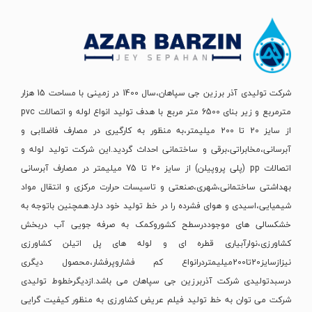
شرکت تولیدی آذر برزین جی سپاهان،سال 1400 در زمینی با مساحت 15 هزار
مترمربع و زیر بنای 6500 متر مربع با هدف تولید انواع لوله و اتصالات pvc
از سایز 20 تا 200 میلیمتر،به منظور به کارگیری در مصارف فاضلابی و
آبرسانی،مخابراتی،برقی و ساختمانی احداث گردید.این شرکت تولید لوله و
اتصالات pp (پلی پروپیلن) از سایز 20 تا 75 میلیمتر در مصارف آبرسانی
بهداشتی ساختمانی،شهری،صنعتی و تاسیسات حرارت مرکزی و انتقال مواد
شیمیایی،اسیدی و هوای فشرده را در خط تولید خود دارد.همچنین باتوجه به
خشکسالی های موجوددرسطح کشوروکمک به صرفه جویی آب دربخش
کشاورزی،نوارآبیاری قطره ای و لوله های پل اتیلن کشاورزی
نیزازسایز20تا200میلیمتردرانواع کم فشاروپرفشار،محصول دیگری
درسبدتولیدی شرکت آذربرزین جی سپاهان می باشد.ازدیگرخطوط تولیدی
شرکت می توان به خط تولید فیلم عریض کشاورزی به منظور کیفیت گرایی