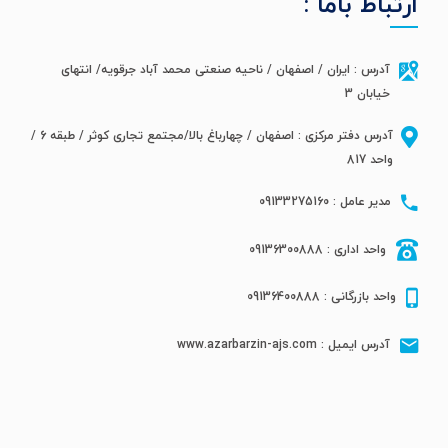
ارتباط باما :
آدرس : ایران / اصفهان / ناحیه صنعتی محمد آباد جرقویه/ انتهای
خیابان 3
آدرس دفتر مرکزی : اصفهان / چهارباغ بالا/مجتمع تجاری کوثر / طبقه 6 /
واحد 817
مدیر عامل : 09133275160
واحد اداری : 09136300888
واحد بازرگانی : 09136400888
آدرس ایمیل : www.azarbarzin-ajs.com