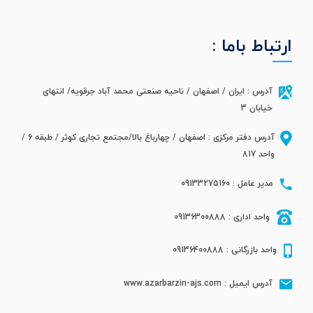
ارتباط باما :
آدرس : ایران / اصفهان / ناحیه صنعتی محمد آباد جرقویه/ انتهای
خیابان 3
آدرس دفتر مرکزی : اصفهان / چهارباغ بالا/مجتمع تجاری کوثر / طبقه 6 /
واحد 817
مدیر عامل : 09133275160
واحد اداری : 09136300888
واحد بازرگانی : 09136400888
آدرس ایمیل : www.azarbarzin-ajs.com