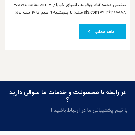
صنعتی محمد آباد جرقویه ، انتهای خیابان 3 www.azarbarzin-
ajs.com 09136300888 شنبه تا پنجشنبه 9 صبح تا 10 شب لوله
پلی اتیلن از سایز 200-20 میلیمتر
ادامه مطلب
در رابطه با محصولات و خدمات ما سوالی دارید
؟
با تیم پشتیبانی ما در ارتباط باشید !