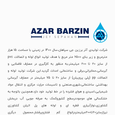
شرکت تولیدی آذر برزین جی سپاهان،سال 1400 در زمینی با مساحت 15 هزار
مترمربع و زیر بنای 6500 متر مربع با هدف تولید انواع لوله و اتصالات pvc
از سایز 20 تا 200 میلیمتر،به منظور به کارگیری در مصارف فاضلابی و
آبرسانی،مخابراتی،برقی و ساختمانی احداث گردید.این شرکت تولید لوله و
اتصالات pp (پلی پروپیلن) از سایز 20 تا 75 میلیمتر در مصارف آبرسانی
بهداشتی ساختمانی،شهری،صنعتی و تاسیسات حرارت مرکزی و انتقال مواد
شیمیایی،اسیدی و هوای فشرده را در خط تولید خود دارد.همچنین باتوجه به
خشکسالی های موجوددرسطح کشوروکمک به صرفه جویی آب دربخش
کشاورزی،نوارآبیاری قطره ای و لوله های پل اتیلن کشاورزی
نیزازسایز20تا200میلیمتردرانواع کم فشاروپرفشار،محصول دیگری