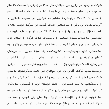
شرکت تولیدی آذر برزین جی سپاهان،سال 1400 در زمینی با مساحت 15 هزار
مترمربع و زیر بنای 6500 متر مربع با هدف تولید انواع لوله و اتصالات pvc
از سایز 20 تا 200 میلیمتر،به منظور به کارگیری در مصارف فاضلابی و
آبرسانی،مخابراتی،برقی و ساختمانی احداث گردید.این شرکت تولید لوله و
اتصالات pp (پلی پروپیلن) از سایز 20 تا 75 میلیمتر در مصارف آبرسانی
بهداشتی ساختمانی،شهری،صنعتی و تاسیسات حرارت مرکزی و انتقال مواد
شیمیایی،اسیدی و هوای فشرده را در خط تولید خود دارد.همچنین باتوجه به
خشکسالی های موجوددرسطح کشوروکمک به صرفه جویی آب دربخش
کشاورزی،نوارآبیاری قطره ای و لوله های پل اتیلن کشاورزی
نیزازسایز20تا200میلیمتردرانواع کم فشاروپرفشار،محصول دیگری
درسبدتولیدی شرکت آذربرزین جی سپاهان می باشد.ازدیگرخطوط تولیدی
شرکت می توان به خط تولید فیلم عریض کشاورزی به منظور کیفیت گرایی
و پاسخگویی به نیاز مشتریان ، جهت توسعه برند و گسترش بازار،اشاره
کرد.شرکت آذربرزین جی سپاهان با بهره گیری ازسه خط تولید لولهpvc،سه
خط تولید لوله های pp،سه خط تولید لوله های پلی اتیلن و سه خط
نوارآبیاری قطره ای،ظرفیتی بالغ بر30.000 تن درسال را تولید می نماید.این