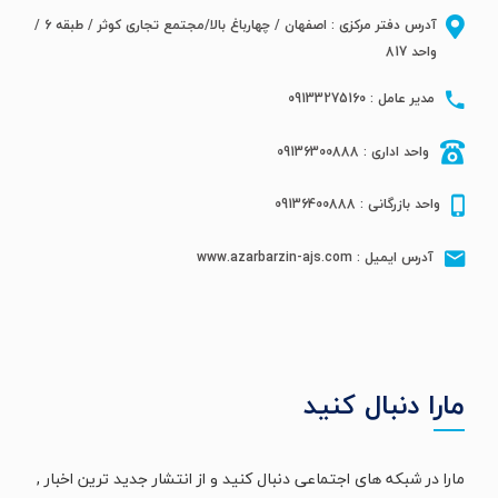
آدرس دفتر مرکزی : اصفهان / چهارباغ بالا/مجتمع تجاری کوثر / طبقه 6 /
واحد 817
مدیر عامل : 09133275160
واحد اداری : 09136300888
واحد بازرگانی : 09136400888
آدرس ایمیل : www.azarbarzin-ajs.com
مارا دنبال کنید
مارا در شبکه های اجتماعی دنبال کنید و از انتشار جدید ترین اخبار ,