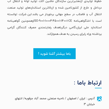
خطوط تولیدی ازمعتبرترین سازندگان ماشین آلات تولید لوله و انتقال آب
درداخل و خارج از کشورتامین شده و ازبالاترین استانداردهای تولید صنعت
انتقال آب و فاضلاب در سطح جهانی برخوردار می باشد.این شرکت توانسته
است با اخذگواهینامه ISO-9001-10004-45001-14001-CEوهمچنین گواهینامه
استاندارد ملی ایران،گامی دیگرباهدف رضایتمندی مصرف کنندگان گرامی
برداشته وراه رابرای رسیدن به هدف،هموارکند.
باما بیشتر آشنا شوید !
ارتباط باما :
آدرس : ایران / اصفهان / ناحیه صنعتی محمد آباد جرقویه/ انتهای
خیابان 3