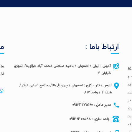
ارتباط باما :
ما
مار
آدرس : ایران / اصفهان / ناحیه صنعتی محمد آباد جرقویه/ انتهای
شرکت تولیدی آذر برزین جی سپاهان،سال 1400 در زمینی با مساحت 15
خیابان 3
اخب
له و
صارف
آدرس دفتر مرکزی : اصفهان / چهارباغ بالا/مجتمع تجاری کوثر /
کت
طبقه 6 / واحد 817
 75 میلیمتر در
مدیر عامل : 09133275160
رت
ید
واحد اداری : 09136300888
مک