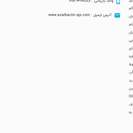
پل
واحد بازرگانی : 09136400888
اع کم
آدرس ایمیل : www.azarbarzin-ajs.com
ان
لم
ان
جی
له های
ره
طوط
آب
ید
ین
ISO--
دف
به