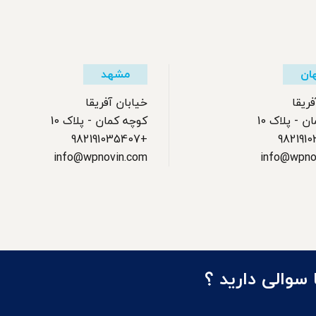
ان
مشهد
فریقا
خیابان آفریقا
 - پلاک 10
کوچه کمان - پلاک 10
+982191035407
info@wpnovin.com
info@wpno
سوالی دارید ؟