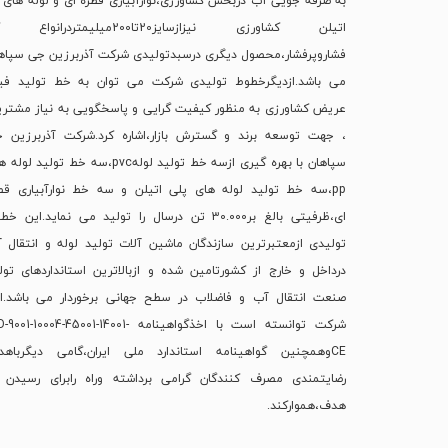
به صرفه جویی آب دربخش کشاورزی،نوارآبیاری قطره ای و لوله های 
اتیلن کشاورزی نیزازسایز20تا200میلیمتردرانو
فشاروپرفشار،محصول دیگری درسبدتولیدی شرکت آذربرزین جی سپاه
می باشد.ازدیگرخطوط تولیدی شرکت می توان به خط تولید فی
عریض کشاورزی به منظور کیفیت گرایی و پاسخگویی به نیاز مشتری
، جهت توسعه برند و گسترش بازار،اشاره کرد.شرکت آذربرزین 
سپاهان با بهره گیری ازسه خط تولید لولهpvc،سه خط تولید لو
pp،سه خط تولید لوله های پلی اتیلن و سه خط نوارآبیاری قط
ای،ظرفیتی بالغ بر30.000 تن درسال را تولید می نماید.این خ
تولیدی ازمعتبرترین سازندگان ماشین آلات تولید لوله و انتقال 
درداخل و خارج از کشورتامین شده و ازبالاترین استانداردهای تول
صنعت انتقال آب و فاضلاب در سطح جهانی برخوردار می باشد.ا
شرکت توانسته است با اخذگواهینامه 9001-10004-45001-14001
CEوهمچنین گواهینامه استاندارد ملی ایران،گامی دیگرباه
رضایتمندی مصرف کنندگان گرامی برداشته وراه رابرای رسیدن 
هدف،هموارکند.