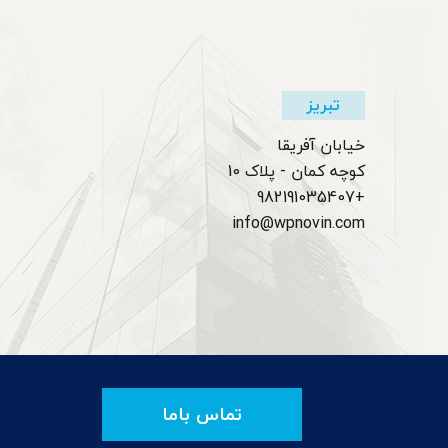
تبریز
خیابان آفریقا
کوچه کمان - پلاک 10
+982191035407
info@wpnovin.com
تماس باما