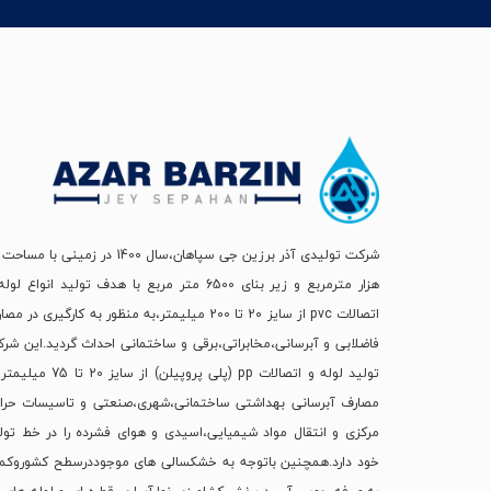
هزار مترمربع و زیر بنای 6500 متر مربع با هدف تولید انواع لو
اتصالات pvc از سایز 20 تا 200 میلیمتر،به منظور به کارگیری در م
فاضلابی و آبرسانی،مخابراتی،برقی و ساختمانی احداث گردید.این شر
تولید لوله و اتصالات pp (پلی پروپیلن) از سایز 20 تا
مصارف آبرسانی بهداشتی ساختمانی،شهری،صنعتی و تاسیسات حرا
مرکزی و انتقال مواد شیمیایی،اسیدی و هوای فشرده را در خط تول
خود دارد.همچنین باتوجه به خشکسالی های موجوددرسطح کشوروک