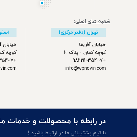
شعبه های اصلی:
تهران (دفتر مرکزی)
اصفه
خیابان آفریقا
خیابان آ
کوچه کمان - پلاک 10
کوچه کمان
+982191035407
+982191035407
vin.com
info@wpnovin.com
در رابطه با محصولات و خدمات ما 
با تیم پشتیبانی ما در ارتباط باشید !