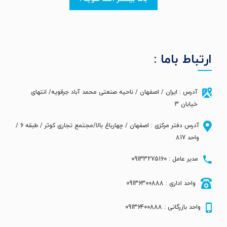
ارتباط باما :
آدرس : ایران / اصفهان / ناحیه صنعتی محمد آباد جرقویه/ انتهای
خیابان 3
آدرس دفتر مرکزی : اصفهان / چهارباغ بالا/مجتمع تجاری کوثر / طبقه 6 /
واحد 817
مدیر عامل : 09133275160
واحد اداری : 09136300888
واحد بازرگانی : 09136400888