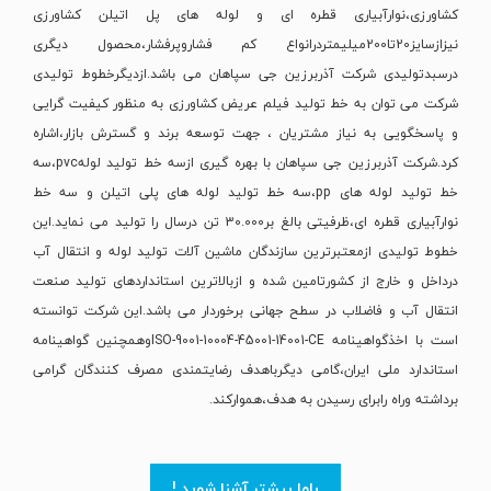
کشاورزی،نوارآبیاری قطره ای و لوله های پل اتیلن کشاورزی
نیزازسایز20تا200میلیمتردرانواع کم فشاروپرفشار،محصول دیگری
درسبدتولیدی شرکت آذربرزین جی سپاهان می باشد.ازدیگرخطوط تولیدی
شرکت می توان به خط تولید فیلم عریض کشاورزی به منظور کیفیت گرایی
و پاسخگویی به نیاز مشتریان ، جهت توسعه برند و گسترش بازار،اشاره
کرد.شرکت آذربرزین جی سپاهان با بهره گیری ازسه خط تولید لولهpvc،سه
خط تولید لوله های pp،سه خط تولید لوله های پلی اتیلن و سه خط
نوارآبیاری قطره ای،ظرفیتی بالغ بر30.000 تن درسال را تولید می نماید.این
خطوط تولیدی ازمعتبرترین سازندگان ماشین آلات تولید لوله و انتقال آب
درداخل و خارج از کشورتامین شده و ازبالاترین استانداردهای تولید صنعت
انتقال آب و فاضلاب در سطح جهانی برخوردار می باشد.این شرکت توانسته
است با اخذگواهینامه ISO-9001-10004-45001-14001-CEوهمچنین گواهینامه
استاندارد ملی ایران،گامی دیگرباهدف رضایتمندی مصرف کنندگان گرامی
برداشته وراه رابرای رسیدن به هدف،هموارکند.
باما بیشتر آشنا شوید !