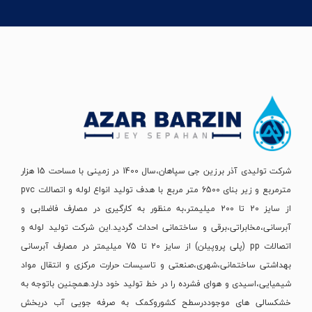
شرکت تولیدی آذر برزین جی سپاهان،سال 1400 در زمینی با مساحت 15 هزار
مترمربع و زیر بنای 6500 متر مربع با هدف تولید انواع لوله و اتصالات pvc
از سایز 20 تا 200 میلیمتر،به منظور به کارگیری در مصارف فاضلابی و
آبرسانی،مخابراتی،برقی و ساختمانی احداث گردید.این شرکت تولید لوله و
اتصالات pp (پلی پروپیلن) از سایز 20 تا 75 میلیمتر در مصارف آبرسانی
بهداشتی ساختمانی،شهری،صنعتی و تاسیسات حرارت مرکزی و انتقال مواد
شیمیایی،اسیدی و هوای فشرده را در خط تولید خود دارد.همچنین باتوجه به
خشکسالی های موجوددرسطح کشوروکمک به صرفه جویی آب دربخش