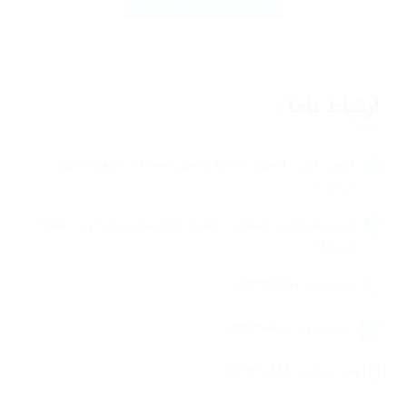
ارتباط باما :
آدرس : ایران / اصفهان / ناحیه صنعتی محمد آباد جرقویه/ انتهای
خیابان 3
آدرس دفتر مرکزی : اصفهان / چهارباغ بالا/مجتمع تجاری کوثر / طبقه 6 /
واحد 817
مدیر عامل : 09133275160
واحد اداری : 09136300888
واحد بازرگانی : 09136400888