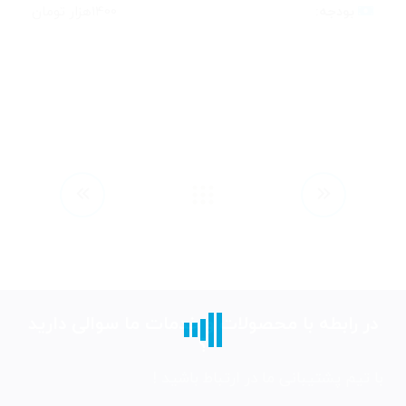
بودجه:
1400هزار تومان
در رابطه با محصولات و خدمات ما سوالی دارید
؟
با تیم پشتیبانی ما در ارتباط باشید !