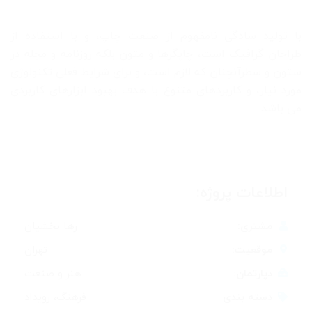
با تولید سادگی نامفهوم از صنعت چاپ، و با استفاده از
طراحان گرافیک است، چاپگرها و متون بلکه روزنامه و مجله در
ستون و سطرآنچنان که لازم است، و برای شرایط فعلی تکنولوژی
مورد نیاز، و کاربردهای متنوع با هدف بهبود ابزارهای کاربردی
می باشد.
اطلاعات پروژه:
مشتری:
رها بخشیان
موقعیت:
تهران
دپارتمان:
هنر و صنعت
دسته بندی
فرهنگ، رویداد