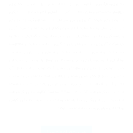
کشاورزی،نوارآبیاری قطره ای و لوله های پل اتیلن کشاورزی
نیزازسایز20تا200میلیمتردرانواع کم فشاروپرفشار،محصول دیگری
درسبدتولیدی شرکت آذربرزین جی سپاهان می باشد.ازدیگرخطوط تولیدی
شرکت می توان به خط تولید فیلم عریض کشاورزی به منظور کیفیت گرایی
و پاسخگویی به نیاز مشتریان ، جهت توسعه برند و گسترش بازار،اشاره
کرد.شرکت آذربرزین جی سپاهان با بهره گیری ازسه خط تولید لولهpvc،سه
خط تولید لوله های pp،سه خط تولید لوله های پلی اتیلن و سه خط
نوارآبیاری قطره ای،ظرفیتی بالغ بر30.000 تن درسال را تولید می نماید.این
خطوط تولیدی ازمعتبرترین سازندگان ماشین آلات تولید لوله و انتقال آب
درداخل و خارج از کشورتامین شده و ازبالاترین استانداردهای تولید صنعت
انتقال آب و فاضلاب در سطح جهانی برخوردار می باشد.این شرکت توانسته
است با اخذگواهینامه ISO-9001-10004-45001-14001-CEوهمچنین گواهینامه
استاندارد ملی ایران،گامی دیگرباهدف رضایتمندی مصرف کنندگان گرامی
برداشته وراه رابرای رسیدن به هدف،هموارکند.
باما بیشتر آشنا شوید !