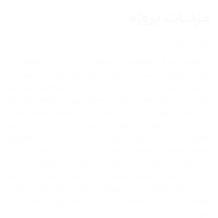
جزئیات پروژه:
لورم ایپسوم متن ساختگی
با تولید سادگی نامفهوم از صنعت چاپ، و با استفاده از
طراحان گرافیک است، چاپگرها و متون بلکه روزنامه و مجله در
ستون و سطرآنچنان که لازم است، و برای شرایط فعلی تکنولوژی
مورد نیاز، و کاربردهای متنوع با هدف بهبود ابزارهای کاربردی
می باشد، کتابهای زیادی در شصت و سه درصد گذشته حال و
آینده، شناخت فراوان جامعه و متخصصان را می طلبد، تا با نرم
افزارها شناخت بیشتری را برای طراحان رایانه ای علی الخصوص
طراحان خلاقی، و فرهنگ پیشرو در زبان فارسی ایجاد کرد، در
این صورت می توان امید داشت که تمام و دشواری موجود در
ارائه راهکارها، و شرایط سخت تایپ به پایان رسد و زمان مورد
نیاز شامل حروفچینی دستاوردهای اصلی، و جوابگوی سوالات
پیوسته اهل دنیای موجود طراحی اساسا مورد استفاده قرار
گیرد.