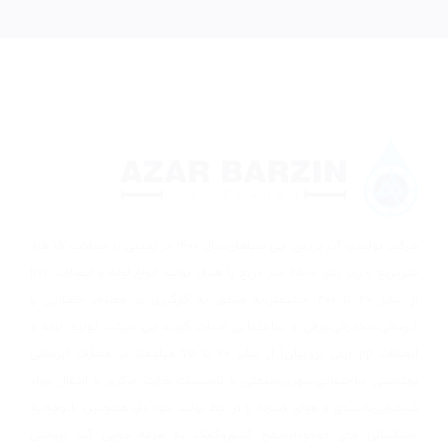
شرکت تولیدی آذر برزین جی سپاهان،سال 1400 در زمینی با مساحت 15 هزار
مترمربع و زیر بنای 6500 متر مربع با هدف تولید انواع لوله و اتصالات pvc
از سایز 20 تا 200 میلیمتر،به منظور به کارگیری در مصارف فاضلابی و
آبرسانی،مخابراتی،برقی و ساختمانی احداث گردید.این شرکت تولید لوله و
اتصالات pp (پلی پروپیلن) از سایز 20 تا 75 میلیمتر در مصارف آبرسانی
بهداشتی ساختمانی،شهری،صنعتی و تاسیسات حرارت مرکزی و انتقال مواد
شیمیایی،اسیدی و هوای فشرده را در خط تولید خود دارد.همچنین باتوجه به
خشکسالی های موجوددرسطح کشوروکمک به صرفه جویی آب دربخش